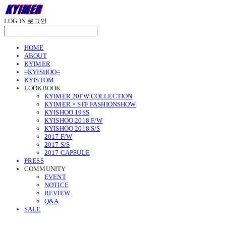
LOG IN
로그인
HOME
ABOUT
KYIMER
=KYISHOO=
KYISTOM
LOOKBOOK
KYIMER 20FW COLLECTION
KYIMER × SFF FASHIONSHOW
KYISHOO 19SS
KYISHOO 2018 F/W
KYISHOO 2018 S/S
2017 F/W
2017 S/S
2017 CAPSULE
PRESS
COMMUNITY
EVENT
NOTICE
REVIEW
Q&A
SALE