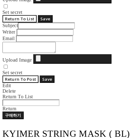
Set secret
Return To List
Save
Subject
Writer
Email
Upload Image
Set secret
Return To Post
Save
Edit
Delete
Return To List
Return
구매하기
KYIMER STRING MASK ( BL)