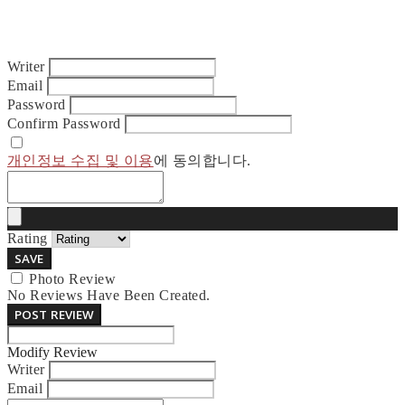
Writer
Email
Password
Confirm Password
개인정보 수집 및 이용
에 동의합니다.
Rating
SAVE
Photo Review
No Reviews Have Been Created.
POST REVIEW
Modify Review
Writer
Email