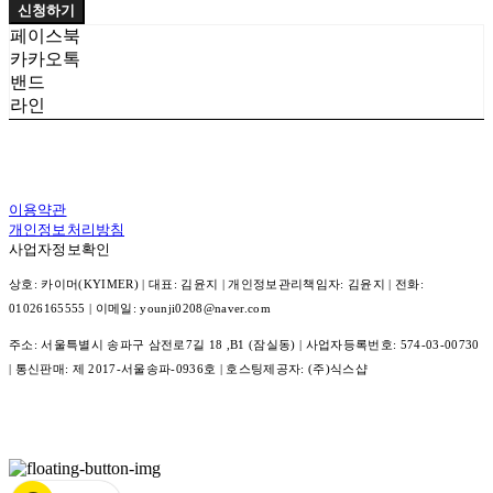
신청하기
페이스북
카카오톡
밴드
라인
이용약관
개인정보처리방침
사업자정보확인
상호: 카이머(KYIMER) | 대표: 김윤지 | 개인정보관리책임자: 김윤지 | 전화:
01026165555 | 이메일: younji0208@naver.com
주소: 서울특별시 송파구 삼전로7길 18 ,B1 (잠실동) | 사업자등록번호:
574-03-00730
| 통신판매:
제 2017-서울송파-0936호
| 호스팅제공자: (주)식스샵