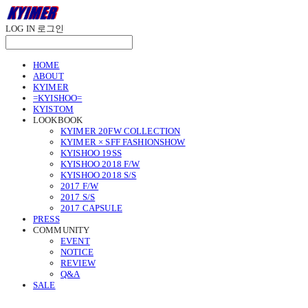
LOG IN
로그인
HOME
ABOUT
KYIMER
=KYISHOO=
KYISTOM
LOOKBOOK
KYIMER 20FW COLLECTION
KYIMER × SFF FASHIONSHOW
KYISHOO 19SS
KYISHOO 2018 F/W
KYISHOO 2018 S/S
2017 F/W
2017 S/S
2017 CAPSULE
PRESS
COMMUNITY
EVENT
NOTICE
REVIEW
Q&A
SALE