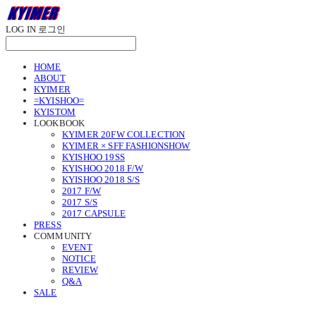
LOG IN
로그인
HOME
ABOUT
KYIMER
=KYISHOO=
KYISTOM
LOOKBOOK
KYIMER 20FW COLLECTION
KYIMER × SFF FASHIONSHOW
KYISHOO 19SS
KYISHOO 2018 F/W
KYISHOO 2018 S/S
2017 F/W
2017 S/S
2017 CAPSULE
PRESS
COMMUNITY
EVENT
NOTICE
REVIEW
Q&A
SALE