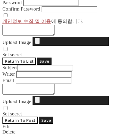
Password
Confirm Password
개인정보 수집 및 이용
에 동의합니다.
Upload Image
Set secret
Return To List
Save
Subject
Writer
Email
Upload Image
Set secret
Return To Post
Save
Edit
Delete