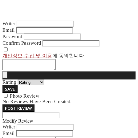
Writer
Email
Password
Confirm Password
개인정보 수집 및 이용
에 동의합니다.
Rating
SAVE
Photo Review
No Reviews Have Been Created.
POST REVIEW
Modify Review
Writer
Email