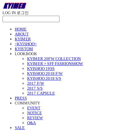
LOG IN
로그인
HOME
ABOUT
KYIMER
=KYISHOO=
KYISTOM
LOOKBOOK
KYIMER 20FW COLLECTION
KYIMER × SFF FASHIONSHOW
KYISHOO 19SS
KYISHOO 2018 F/W
KYISHOO 2018 S/S
2017 F/W
2017 S/S
2017 CAPSULE
PRESS
COMMUNITY
EVENT
NOTICE
REVIEW
Q&A
SALE