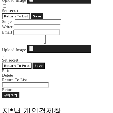
Upload Image
Set secret
Return To List
Save
Subject
Writer
Email
Upload Image
Set secret
Return To Post
Save
Edit
Delete
Return To List
Return
구매하기
지*님 개인결제창