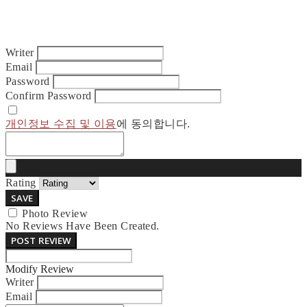
Writer
Email
Password
Confirm Password
개인정보 수집 및 이용
에 동의합니다.
Rating
SAVE
Photo Review
No Reviews Have Been Created.
POST REVIEW
Modify Review
Writer
Email