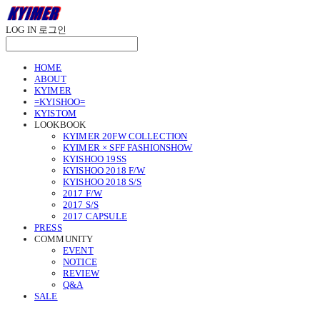
LOG IN
로그인
HOME
ABOUT
KYIMER
=KYISHOO=
KYISTOM
LOOKBOOK
KYIMER 20FW COLLECTION
KYIMER × SFF FASHIONSHOW
KYISHOO 19SS
KYISHOO 2018 F/W
KYISHOO 2018 S/S
2017 F/W
2017 S/S
2017 CAPSULE
PRESS
COMMUNITY
EVENT
NOTICE
REVIEW
Q&A
SALE