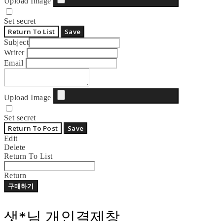
Upload Image
Set secret
Return To List
Save
Subject
Writer
Email
Upload Image
Set secret
Return To Post
Save
Edit
Delete
Return To List
Return
구매하기
샛*님 개인결제창