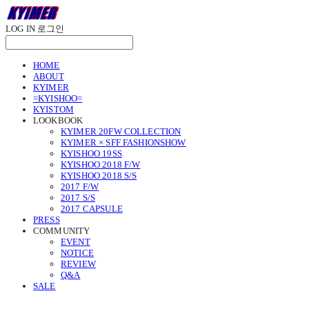
LOG IN
로그인
HOME
ABOUT
KYIMER
=KYISHOO=
KYISTOM
LOOKBOOK
KYIMER 20FW COLLECTION
KYIMER × SFF FASHIONSHOW
KYISHOO 19SS
KYISHOO 2018 F/W
KYISHOO 2018 S/S
2017 F/W
2017 S/S
2017 CAPSULE
PRESS
COMMUNITY
EVENT
NOTICE
REVIEW
Q&A
SALE