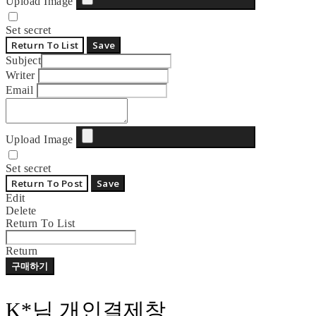
Upload Image
Set secret
Return To List
Save
Subject
Writer
Email
Upload Image
Set secret
Return To Post
Save
Edit
Delete
Return To List
Return
구매하기
K*님 개인결제창