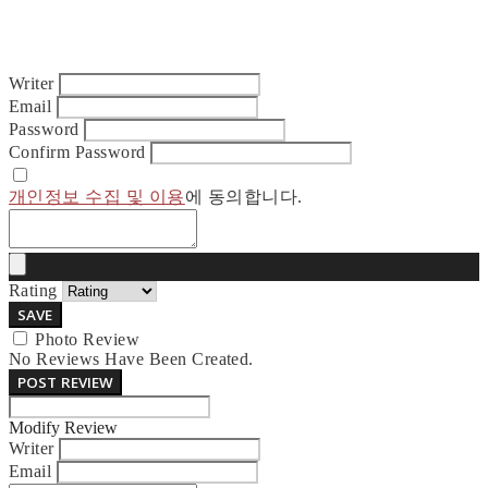
Writer
Email
Password
Confirm Password
개인정보 수집 및 이용
에 동의합니다.
Rating
SAVE
Photo Review
No Reviews Have Been Created.
POST REVIEW
Modify Review
Writer
Email