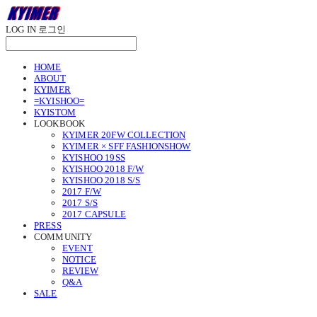
LOG IN
로그인
HOME
ABOUT
KYIMER
=KYISHOO=
KYISTOM
LOOKBOOK
KYIMER 20FW COLLECTION
KYIMER × SFF FASHIONSHOW
KYISHOO 19SS
KYISHOO 2018 F/W
KYISHOO 2018 S/S
2017 F/W
2017 S/S
2017 CAPSULE
PRESS
COMMUNITY
EVENT
NOTICE
REVIEW
Q&A
SALE