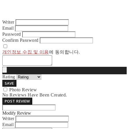
Writer
Email
Password
Confirm Password
개인정보 수집 및 이용
에 동의합니다.
Rating
SAVE
Photo Review
No Reviews Have Been Created.
POST REVIEW
Modify Review
Writer
Email