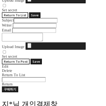
Upload Image
Set secret
Return To List
Save
Subject
Writer
Email
Upload Image
Set secret
Return To Post
Save
Edit
Delete
Return To List
Return
구매하기
지*님 개인결제창