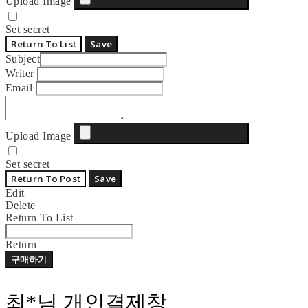
Upload Image
Set secret
Return To List
Save
Subject
Writer
Email
Upload Image
Set secret
Return To Post
Save
Edit
Delete
Return To List
Return
구매하기
최*님 개인결제창