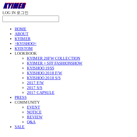
LOG IN
로그인
HOME
ABOUT
KYIMER
=KYISHOO=
KYISTOM
LOOKBOOK
KYIMER 20FW COLLECTION
KYIMER × SFF FASHIONSHOW
KYISHOO 19SS
KYISHOO 2018 F/W
KYISHOO 2018 S/S
2017 F/W
2017 S/S
2017 CAPSULE
PRESS
COMMUNITY
EVENT
NOTICE
REVIEW
Q&A
SALE