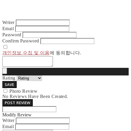
Writer
Email
Password
Confirm Password
개인정보 수집 및 이용
에 동의합니다.
Rating
SAVE
Photo Review
No Reviews Have Been Created.
POST REVIEW
Modify Review
Writer
Email