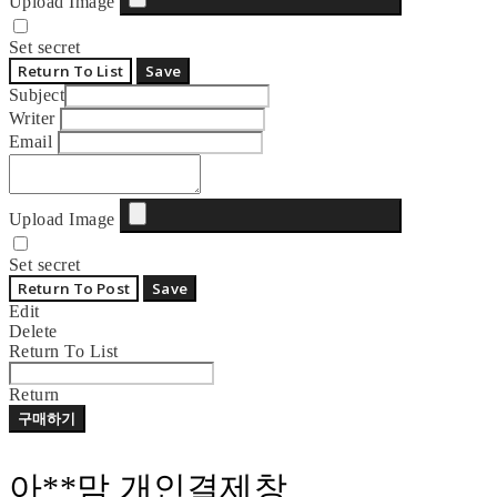
Upload Image
Set secret
Return To List
Save
Subject
Writer
Email
Upload Image
Set secret
Return To Post
Save
Edit
Delete
Return To List
Return
구매하기
아**맘 개인결제창