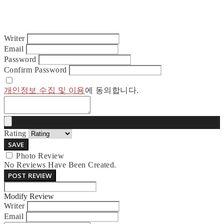
Writer
Email
Password
Confirm Password
개인정보 수집 및 이용
에 동의합니다.
Rating
SAVE
Photo Review
No Reviews Have Been Created.
POST REVIEW
Modify Review
Writer
Email