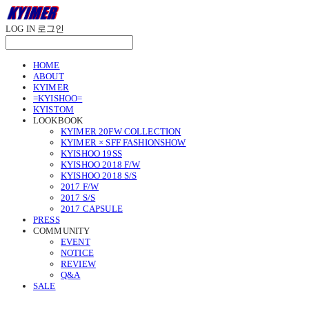
LOG IN
로그인
HOME
ABOUT
KYIMER
=KYISHOO=
KYISTOM
LOOKBOOK
KYIMER 20FW COLLECTION
KYIMER × SFF FASHIONSHOW
KYISHOO 19SS
KYISHOO 2018 F/W
KYISHOO 2018 S/S
2017 F/W
2017 S/S
2017 CAPSULE
PRESS
COMMUNITY
EVENT
NOTICE
REVIEW
Q&A
SALE