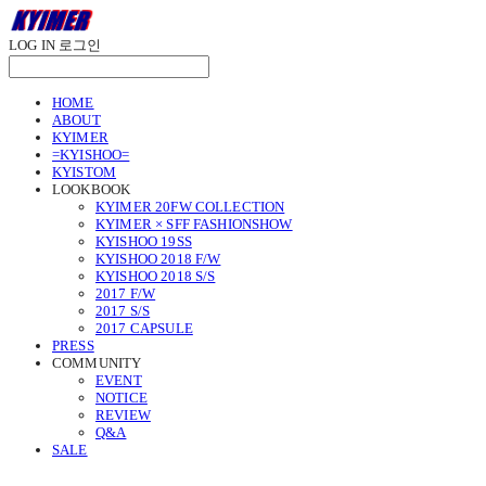
LOG IN
로그인
HOME
ABOUT
KYIMER
=KYISHOO=
KYISTOM
LOOKBOOK
KYIMER 20FW COLLECTION
KYIMER × SFF FASHIONSHOW
KYISHOO 19SS
KYISHOO 2018 F/W
KYISHOO 2018 S/S
2017 F/W
2017 S/S
2017 CAPSULE
PRESS
COMMUNITY
EVENT
NOTICE
REVIEW
Q&A
SALE