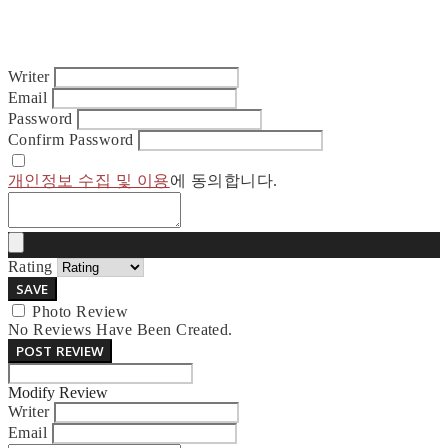
Writer
Email
Password
Confirm Password
개인정보 수집 및 이용
에 동의합니다.
Rating
SAVE
Photo Review
No Reviews Have Been Created.
POST REVIEW
Modify Review
Writer
Email