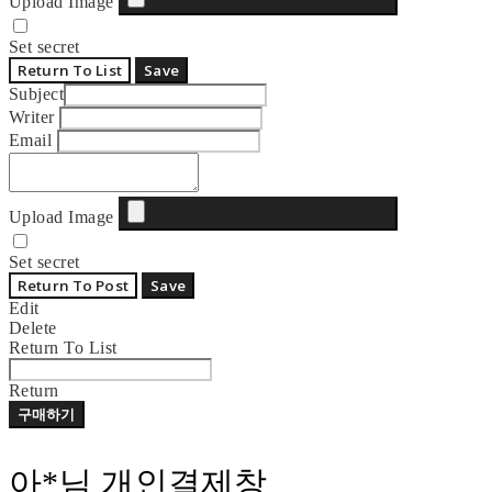
Upload Image
Set secret
Return To List
Save
Subject
Writer
Email
Upload Image
Set secret
Return To Post
Save
Edit
Delete
Return To List
Return
구매하기
아*님 개인결제창