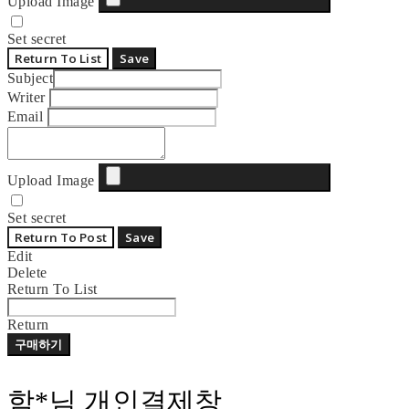
Upload Image
Set secret
Return To List
Save
Subject
Writer
Email
Upload Image
Set secret
Return To Post
Save
Edit
Delete
Return To List
Return
구매하기
함*님 개인결제창