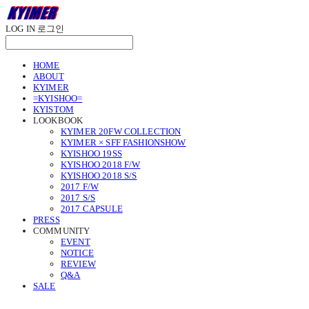
LOG IN
로그인
HOME
ABOUT
KYIMER
=KYISHOO=
KYISTOM
LOOKBOOK
KYIMER 20FW COLLECTION
KYIMER × SFF FASHIONSHOW
KYISHOO 19SS
KYISHOO 2018 F/W
KYISHOO 2018 S/S
2017 F/W
2017 S/S
2017 CAPSULE
PRESS
COMMUNITY
EVENT
NOTICE
REVIEW
Q&A
SALE