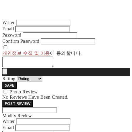
Writer
Email
Password
Confirm Password
개인정보 수집 및 이용
에 동의합니다.
Rating
SAVE
Photo Review
No Reviews Have Been Created.
POST REVIEW
Modify Review
Writer
Email