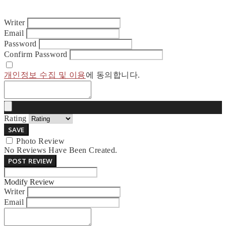
Writer
Email
Password
Confirm Password
개인정보 수집 및 이용
에 동의합니다.
Rating
SAVE
Photo Review
No Reviews Have Been Created.
POST REVIEW
Modify Review
Writer
Email