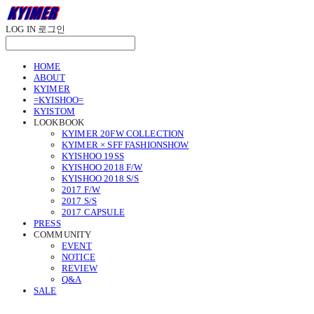
LOG IN
로그인
HOME
ABOUT
KYIMER
=KYISHOO=
KYISTOM
LOOKBOOK
KYIMER 20FW COLLECTION
KYIMER × SFF FASHIONSHOW
KYISHOO 19SS
KYISHOO 2018 F/W
KYISHOO 2018 S/S
2017 F/W
2017 S/S
2017 CAPSULE
PRESS
COMMUNITY
EVENT
NOTICE
REVIEW
Q&A
SALE