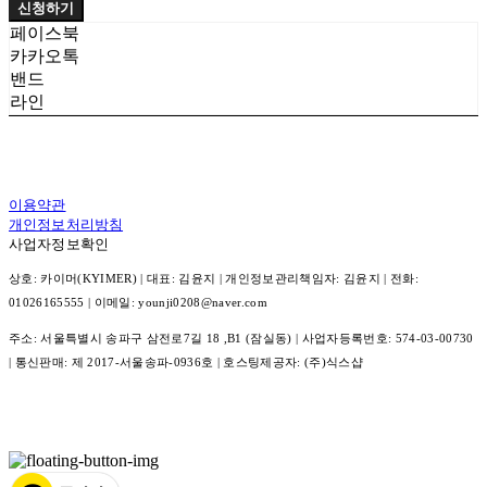
신청하기
페이스북
카카오톡
밴드
라인
이용약관
개인정보처리방침
사업자정보확인
상호: 카이머(KYIMER) | 대표: 김윤지 | 개인정보관리책임자: 김윤지 | 전화:
01026165555 | 이메일: younji0208@naver.com
주소: 서울특별시 송파구 삼전로7길 18 ,B1 (잠실동) | 사업자등록번호:
574-03-00730
| 통신판매:
제 2017-서울송파-0936호
| 호스팅제공자: (주)식스샵