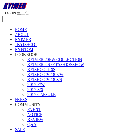
LOG IN
로그인
HOME
ABOUT
KYIMER
=KYISHOO=
KYISTOM
LOOKBOOK
KYIMER 20FW COLLECTION
KYIMER × SFF FASHIONSHOW
KYISHOO 19SS
KYISHOO 2018 F/W
KYISHOO 2018 S/S
2017 F/W
2017 S/S
2017 CAPSULE
PRESS
COMMUNITY
EVENT
NOTICE
REVIEW
Q&A
SALE