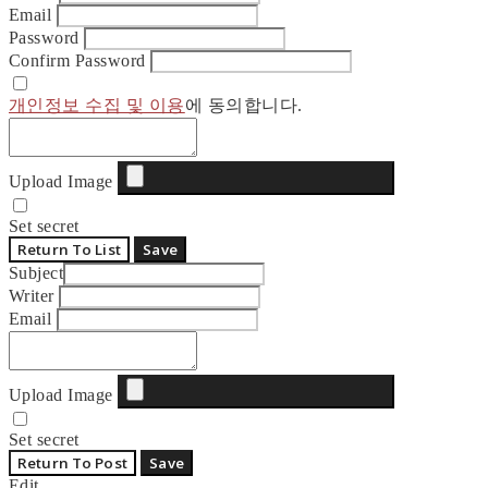
Email
Password
Confirm Password
개인정보 수집 및 이용
에 동의합니다.
Upload Image
Set secret
Return To List
Save
Subject
Writer
Email
Upload Image
Set secret
Return To Post
Save
Edit