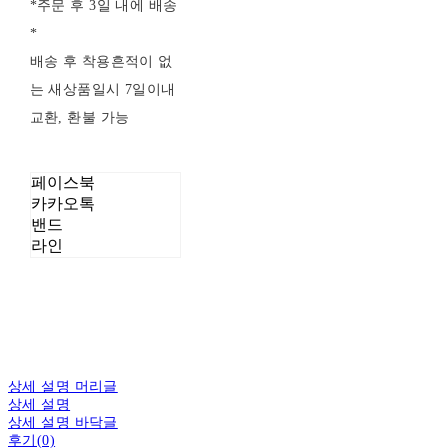
*주문 후 3일 내에 배송
*
배송 후 착용흔적이 없
는 새상품일시 7일이내
교환, 환불 가능
페이스북
카카오톡
밴드
라인
상세 설명 머리글
상세 설명
상세 설명 바닥글
후기(0)