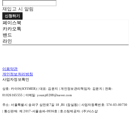
재입고 시 알림
신청하기
페이스북
카카오톡
밴드
라인
이용약관
개인정보처리방침
사업자정보확인
상호: 카이머(KYIMER) | 대표: 김윤지 | 개인정보관리책임자: 김윤지 | 전화:
01026165555 | 이메일: younji0208@naver.com
주소: 서울특별시 송파구 삼전로7길 18 ,B1 (잠실동) | 사업자등록번호:
574-03-00730
| 통신판매:
제 2017-서울송파-0936호
| 호스팅제공자: (주)식스샵