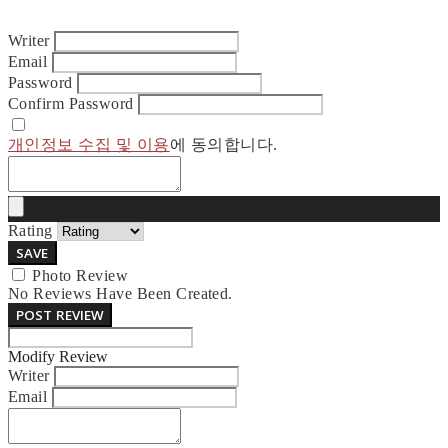
Writer
Email
Password
Confirm Password
개인정보 수집 및 이용
에 동의합니다.
Rating
SAVE
Photo Review
No Reviews Have Been Created.
POST REVIEW
Modify Review
Writer
Email