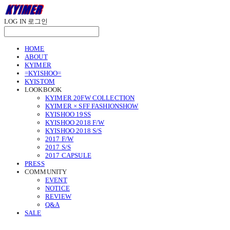
LOG IN
로그인
HOME
ABOUT
KYIMER
=KYISHOO=
KYISTOM
LOOKBOOK
KYIMER 20FW COLLECTION
KYIMER × SFF FASHIONSHOW
KYISHOO 19SS
KYISHOO 2018 F/W
KYISHOO 2018 S/S
2017 F/W
2017 S/S
2017 CAPSULE
PRESS
COMMUNITY
EVENT
NOTICE
REVIEW
Q&A
SALE